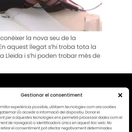
 conèixer la nova seu de la
En aquest llegat s’hi troba tota la
a Lleida i s’hi poden trobar més de
Gestionar el consentiment
tresol esquerre 25003,
la millor experiència possible, utilitzem tecnologies com ara cookies
3 96
zemar i/o accedir a informació del dispositiu. Donar el
Agenda
ro.org
nt per a aquestes tecnologies ens permetrà processar dades com el
nt de navegació o identificadors únics en aquest lloc web. No
 retirar el consentiment pot afectar negativament determinades