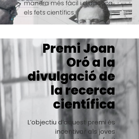
manera més fàcil i didàctica
els fets científics.
Premi Joan
Oró a la
divulgació de
la recerca
científica
L’objectiu d’aquest premi és
incentivar als joves