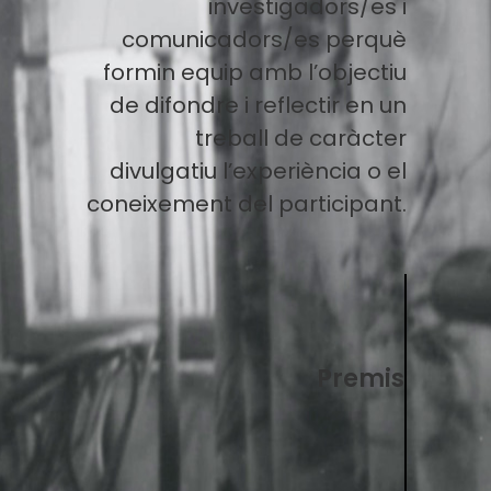
investigadors/es i
comunicadors/es perquè
formin equip amb l’objectiu
de difondre i reflectir en un
treball de caràcter
divulgatiu l’experiència o el
coneixement del participant.
Premis