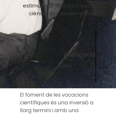
estimular la curiositat per la
ciència des de ben petits.
Divulgació
El foment de les vocacions
científiques és una inversió a
llarg termini i amb una