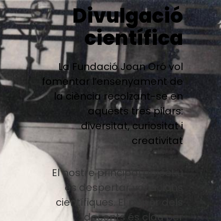
Divulgació
científica
La Fundació Joan Oró vol
fomentar l’ensenyament de
la ciència recolzant-se en
aquests tres pilars:
diversitat, curiositat i
creativitat
El nostre principal objectiu
és despertar vocacions
científiques. El paper dels
docents és clau per