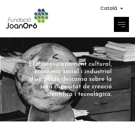
Català
El desenvolupament cultural,
econòmic, social i industrial
d’un poble descansa sobre la
seva capacitat de creació
científica i tecnològica.