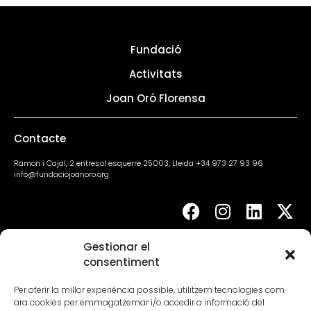
Fundació
Activitats
Joan Oró Florensa
Contacte
Ramon i Cajal, 2 entresol esquerre 25003, Lleida +34 973 27 93 96
info@fundaciojoanoro.org
Gestionar el
Agenda
consentiment
Per oferir la millor experiència possible, utilitzem tecnologies com
ara cookies per emmagatzemar i/o accedir a informació del