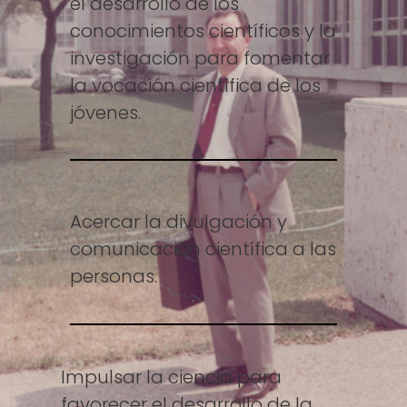
el desarrollo de los
conocimientos científicos y la
investigación para fomentar
la vocación científica de los
jóvenes.
Acercar la divulgación y
comunicación científica a las
personas.
Impulsar la ciencia para
favorecer el desarrollo de la