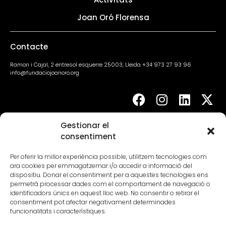
Joan Oró Florensa
Contacte
Ramon i Cajal, 2 entresol esquerre 25003, Lleida +34 973 27 93 96
info@fundaciojoanoro.org
Gestionar el
Agenda
consentiment
Per oferir la millor experiència possible, utilitzem tecnologies com
ara cookies per emmagatzemar i/o accedir a informació del
dispositiu. Donar el consentiment per a aquestes tecnologies ens
permetrà processar dades com el comportament de navegació o
identificadors únics en aquest lloc web. No consentir o retirar el
consentiment pot afectar negativament determinades
funcionalitats i característiques.
Lloc web i presència a internet – 2.000€