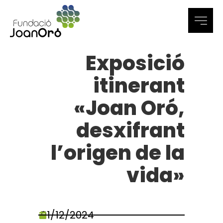
Exposició
itinerant
«Joan Oró,
desxifrant
l’origen de la
vida»
01/12/2024